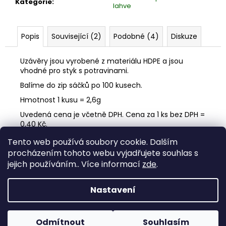
č
Kategorie
:
lahve
u
j
e
Popis
Související (2)
Podobné (4)
Diskuze
m
e
Uzávěry jsou vyrobené z materiálu HDPE a jsou
vhodné pro styk s potravinami.
Balíme do zip sáčků po 100 kusech.
PET
LÁHEV
Hmotnost 1 kusu = 2,6g
1,0L
MLÉKO-
Uvedená cena je včetně DPH. Cena za 1 ks bez DPH =
JUICE
0,40 Kč.
RPET30
-
Tento web používá soubory cookie. Dalším
140
Z
procházením tohoto webu vyjadřujete souhlas s
KS
á
jejich používáním.. Více informací
zde
.
745,36
p
Kč
a
Nastavení
Vytvořil Shoptet
t
Pokud chcete objednat více než 6 balení PET láhví,
í
Copyright 2026
E-Shop PET láhve - Plastiform s.r.o.
.
kontaktujte nás na info@plastiform.cz pro individuální
Odmítnout
Souhlasím
Všechna práva vyhrazena.
Upravit nastavení cookies