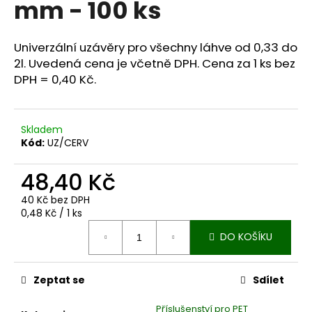
mm - 100 ks
a
j
Univerzální uzávěry pro všechny láhve od 0,33 do
í
2l. Uvedená cena je včetně DPH. Cena za 1 ks bez
t
DPH = 0,40 Kč.
?
Skladem
Kód:
UZ/CERV
HLEDAT
48,40 Kč
40 Kč bez DPH
Měrná
0,48 Kč / 1 ks
D
cena:
o
DO KOŠÍKU
p
o
Zeptat se
Sdílet
r
u
Příslušenství pro PET