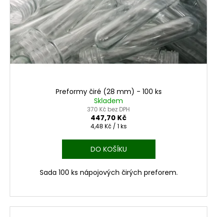
p
č
t
u
r
ů
j
o
e
d
m
u
e
k
t
PET
ů
LÁHEV
Preformy čiré (28 mm) - 100 ks
1,5L
Skladem
PF
370 Kč bez DPH
RPET30
447,70 Kč
-
Měrná
4,48 Kč / 1 ks
108
cena:
KS
DO KOŠÍKU
601,13
Kč
Sada 100 ks nápojových čirých preforem.