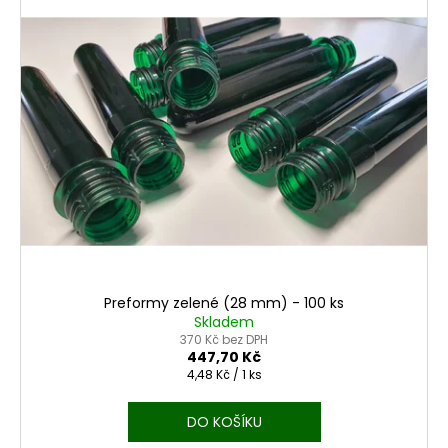
Preformy zelené (28 mm) - 100 ks
Skladem
370 Kč bez DPH
447,70 Kč
Měrná
4,48 Kč / 1 ks
cena:
DO KOŠÍKU