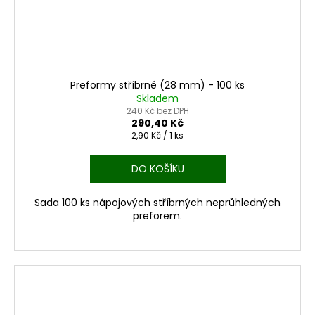
Preformy stříbrné (28 mm) - 100 ks
Skladem
240 Kč bez DPH
290,40 Kč
Měrná
2,90 Kč / 1 ks
cena:
DO KOŠÍKU
Sada 100 ks nápojových stříbrných neprůhledných
preforem.