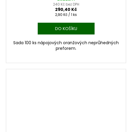
240 Kč bez DPH
290,40 Kč
Měrná
2,90 Kč / 1 ks
cena:
DO KOŠÍKU
Sada 100 ks nápojových oranžových neprůhedných
preforem.