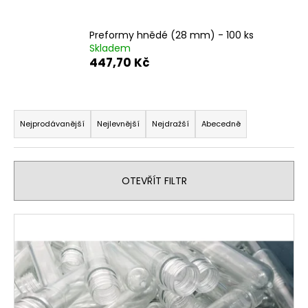
a
j
Preformy hnědé (28 mm) - 100 ks
Skladem
í
447,70 Kč
t
?
Ř
a
Nejprodávanější
Nejlevnější
Nejdražší
Abecedně
z
e
HLEDAT
n
OTEVŘÍT FILTR
í
p
D
V
r
o
ý
p
o
p
o
d
i
r
u
s
u
k