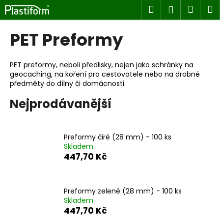
K
Přejít
Hledat
Náku
M
Přihlášen
na
o
obsah
Zpět
Zpět
košík
š
PET Preformy
í
C
k
o
PET preformy, neboli předlisky, nejen jako schránky na
geocaching, na koření pro cestovatele nebo na drobné
p
předměty do dílny či domácnosti.
o
Nejprodávanější
t
ř
e
Preformy čiré (28 mm) - 100 ks
b
Skladem
u
447,70 Kč
j
e
Preformy zelené (28 mm) - 100 ks
t
Skladem
e
447,70 Kč
n