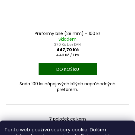
Preformy bílé (28 mm) - 100 ks
Skladem
370 Kč bez DPH
447,70 Kč
Měrná
4,48 Kč / 1 ks
cena:
DO KOŠÍKU
Sada 100 ks nápojových bílých neprůhedných
preforem.
7
položek celkem
O
v
Tento web používá soubory cookie. Dalším
Z