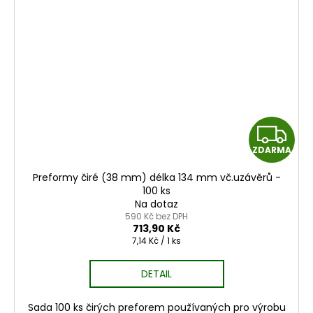
Z
ZDARMA
D
Preformy čiré (38 mm) délka 134 mm vč.uzávěrů -
A
100 ks
Na dotaz
R
590 Kč bez DPH
713,90 Kč
Měrná
7,14 Kč / 1 ks
M
cena:
A
DETAIL
Sada 100 ks čirých preforem používaných pro výrobu