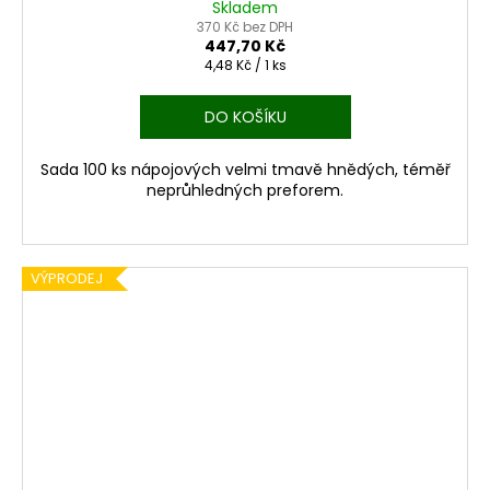
Skladem
370 Kč bez DPH
447,70 Kč
Měrná
4,48 Kč / 1 ks
cena:
DO KOŠÍKU
Sada 100 ks nápojových velmi tmavě hnědých, téměř
neprůhledných preforem.
VÝPRODEJ